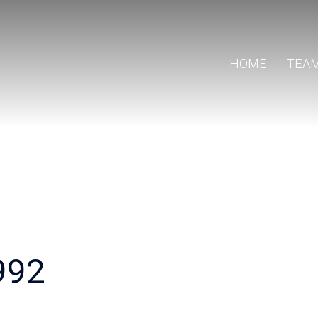
HOME
TEA
992