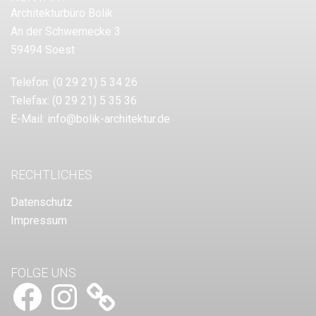
Architekturbüro Bolik
An der Schwemecke 3
59494 Soest
Telefon:
(0 29 21) 5 34 26
Telefax:
(0 29 21) 5 35 36
E-Mail:
info@bolik-architektur.de
RECHTLICHES
Datenschutz
Impressum
FOLGE UNS
Facebook
Instagram