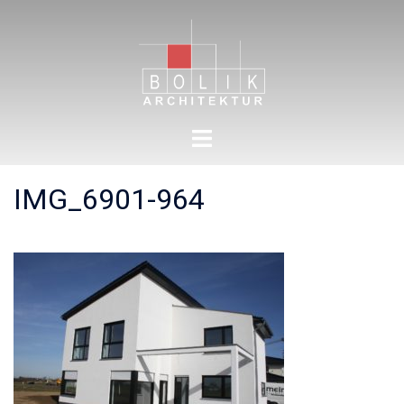
Zum
Inhalt
springen
Menü
umschalten
IMG_6901-964