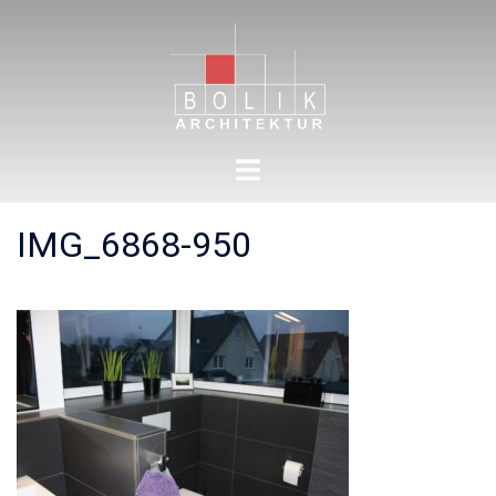
Zum
Inhalt
springen
Menü
umschalten
IMG_6868-950