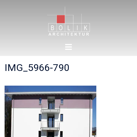
Zum
Inhalt
springen
Menü
umschalten
IMG_5966-790