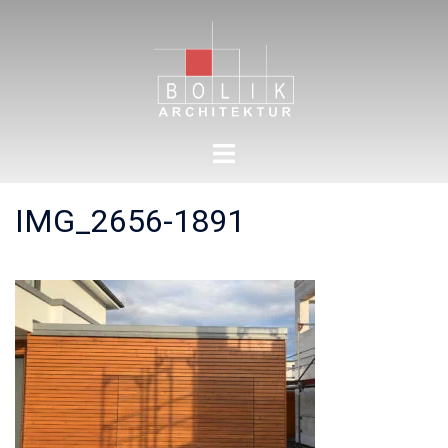
Zum
Inhalt
springen
Menü
umschalten
IMG_2656-1891