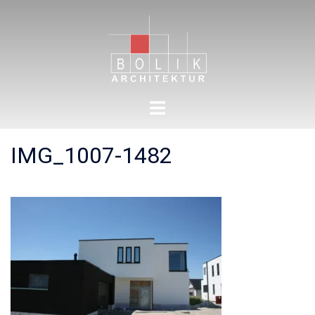
Zum
Inhalt
springen
Menü
umschalten
IMG_1007-1482