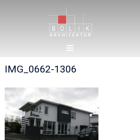
Zum
Inhalt
springen
Menü
umschalten
IMG_0662-1306