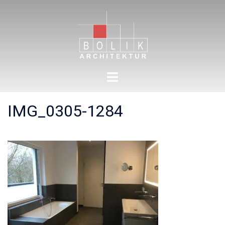
Zum
Inhalt
springen
Menü
umschalten
IMG_0305-1284