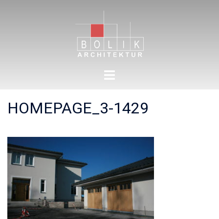
Zum
Inhalt
springen
Menü
umschalten
HOMEPAGE_3-1429