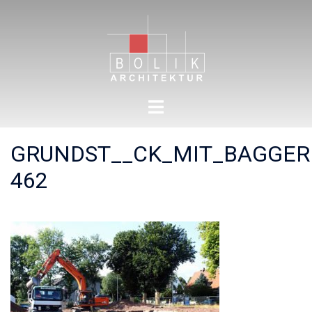
Zum
Inhalt
springen
Menü
umschalten
GRUNDST__CK_MIT_BAGGERE
462