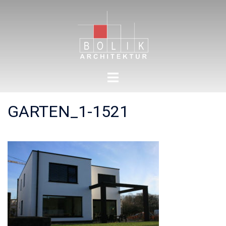
Zum
Inhalt
springen
Menü
umschalten
GARTEN_1-1521