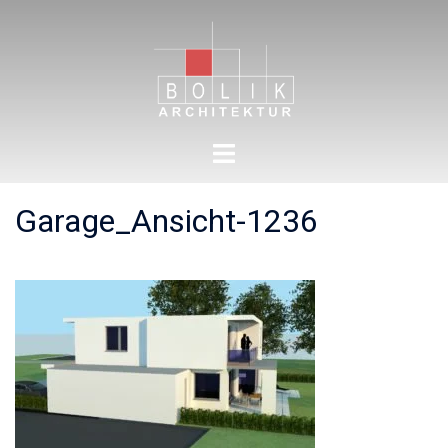
Zum
Inhalt
springen
Menü
umschalten
Garage_Ansicht-1236