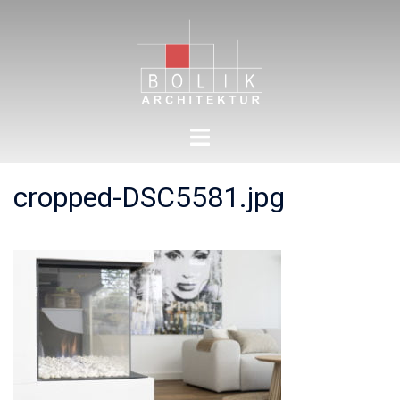
Zum
Inhalt
springen
Menü
umschalten
cropped-DSC5581.jpg