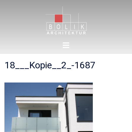
Zum
Inhalt
springen
Menü
umschalten
18___Kopie__2_-1687