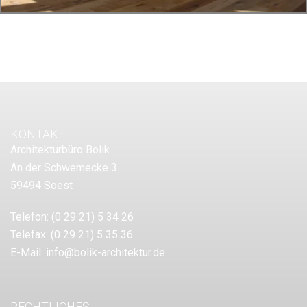
KONTAKT
Architekturbüro Bolik
An der Schwemecke 3
59494 Soest
Telefon:
(0 29 21) 5 34 26
Telefax:
(0 29 21) 5 35 36
E-Mail:
info@bolik-architektur.de
RECHTLICHES